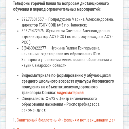
Телефоны горячей линии по вопросам дистанционного
обучения в период ограничительных мероприятий:
89277601557 — Попрядухина Марина Александровна,
директор ГБОУ ООШ № 5 г.о.Чапаевск;
89879472976- Жулинская Светлана Александровна,
администратор АСУ РСО ( по вопросу выхода в АСУ-
РСО );
8(84639)22277— Чуркина Галина Григорьевна,
начальник отдела развития образования Юго-
Западного управления министерства образования и
науки Самарской области
Видеоматериале по формированию у обучающихся
среднего школьного возраста культуры безопасного
поведения на объектах железнодорожного
транспорта.Ссылка:
видеоматериал
.
Специалисты ФБУЗ « Центр гигиенического
образования населения » Роспотребнадзора
рекомендуют:
1.
Санитарный бюллетень «Инфекциям нет, вакцинации да»